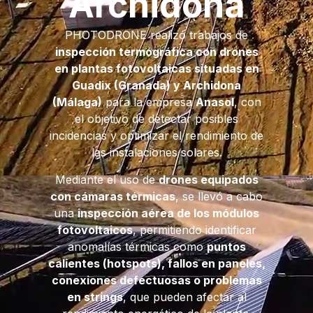
Archidona
PHOTODRONE realizó trabajos de
inspección termográfica con drones
en plantas fotovoltaicas situadas en
Guadix (Granada) y Archidona
(Málaga)
para la empresa
Anasol
, con
el objetivo de detectar posibles
incidencias y optimizar el rendimiento de
las instalaciones solares.
Mediante el uso de
drones equipados
con cámaras térmicas
, se llevó a cabo
una
inspección aérea de los módulos
fotovoltaicos
, permitiendo identificar
anomalías térmicas como
puntos
calientes (hotspots), fallos en paneles,
conexiones defectuosas o problemas
en strings
, que pueden afectar al