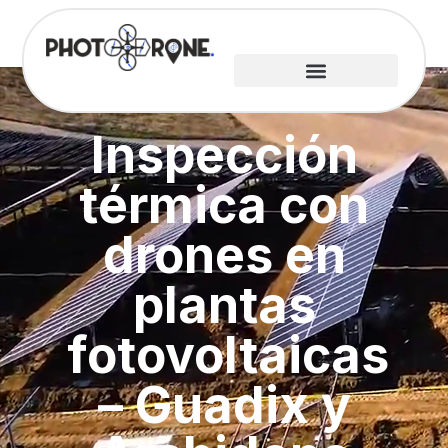
Inspección
térmica con
drones en
plantas
fotovoltaicas
– Guadix y