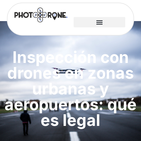
Inspección con
drones en zonas
urbanas y
aeropuertos: qué
es legal